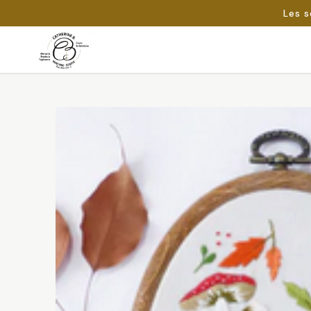
Les s
Passer
au
Rechercher :
contenu