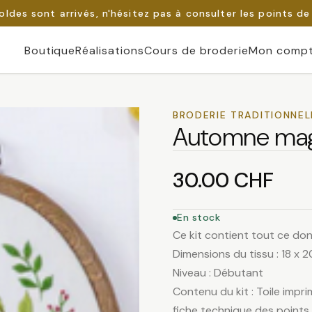
oldes sont arrivés, n'hésitez pas à consulter les points de
Boutique
Réalisations
Cours de broderie
Mon comp
BRODERIE TRADITIONNEL
Automne ma
30.00
CHF
En stock
Ce kit contient tout ce don
Dimensions du tissu : 18 x 
Niveau : Débutant
Contenu du kit : Toile impri
fiche technique des points e