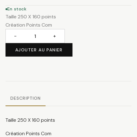
En stock
Taille 250 X 160 points
Création Points Com
−
+
quantité
de
AJOUTER AU PANIER
Arbre
de
Noël
DESCRIPTION
Taille 250 X 160 points
Création Points Com