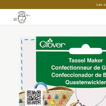
Les s
Passer
au
Rechercher :
contenu