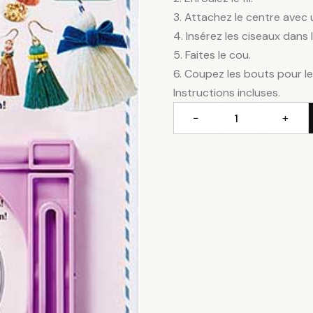
3. Attachez le centre avec 
4. Insérez les ciseaux dans 
5. Faites le cou.
6. Coupez les bouts pour les 
Instructions incluses.
−
+
quantité
de
Appareil
à
glands
petite
taille