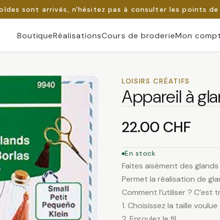
oldes sont arrivés, n'hésitez pas à consulter les points de
Boutique
Réalisations
Cours de broderie
Mon comp
LOISIRS CRÉATIFS
Appareil à gla
22.00
CHF
En stock
Faites aisément des glands av
Permet la réalisation de glan
Comment l’utiliser ? C’est t
1. Choisissez la taille voul
2. Enroulez le fil.