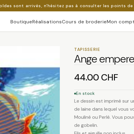
oldes sont arrivés, n'hésitez pas à consulter les points de
Boutique
Réalisations
Cours de broderie
Mon comp
TAPISSERIE
Ange empere
44.00
CHF
En stock
Le dessin est imprimé sur u
de laine dans lequel vous vo
Mouliné ou Perlé. Vous pouv
de gobelin.
Fils et aiguille non inclus.