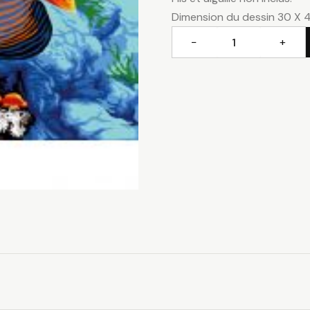
Dimension du dessin 30 X 
−
+
quantité
de
Ange
empereur