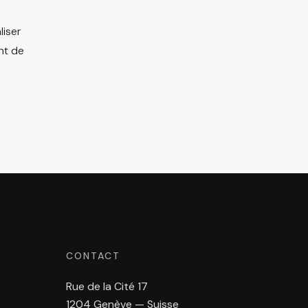
liser
nt de
CONTACT
Rue de la Cité 17
1204 Genève — Suisse