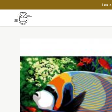
Les s
Passer
au
Rechercher :
contenu