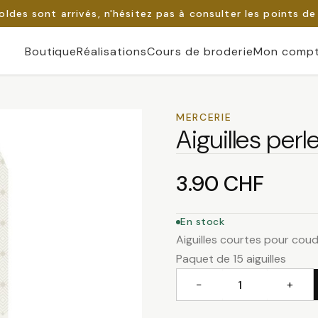
oldes sont arrivés, n'hésitez pas à consulter les points de
Boutique
Réalisations
Cours de broderie
Mon comp
MERCERIE
Aiguilles perl
3.90
CHF
En stock
Aiguilles courtes pour coudr
Paquet de 15 aiguilles
−
+
quantité
de