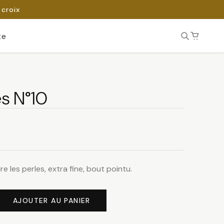
 croix
te
es N°10
e les perles, extra fine, bout pointu.
AJOUTER AU PANIER