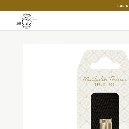
Les s
Passer
au
Rechercher :
contenu