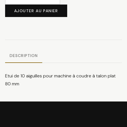
quantité
de
AJOUTER AU PANIER
Aiguilles
machine
Taille
80
DESCRIPTION
Etui de 10 aiguilles pour machine à coudre à talon plat
80 mm