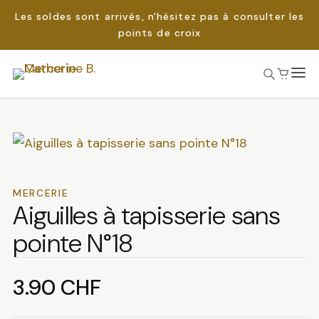
Les soldes sont arrivés, n'hésitez pas à consulter les
points de croix
Passer
au
Rechercher :
contenu
MERCERIE
Aiguilles à tapisserie sans
pointe N°18
3.90
CHF