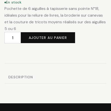
En stock
Pochette de 6 aiguilles à tapisserie sans pointe N°18,
idéales pour la reliure de livres, la broderie sur canevas
et la couture de tricots moyens réalisés sur des aiguilles
5 ou 6
AJOUTER AU PANIER
quantité
de
Aiguilles
à
tapisserie
sans
DESCRIPTION
pointe
N°18