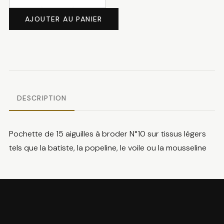
quantité
de
AJOUTER AU PANIER
Aiguilles
à
broder
N°10
DESCRIPTION
Pochette de 15 aiguilles à broder N°10 sur tissus légers
tels que la batiste, la popeline, le voile ou la mousseline