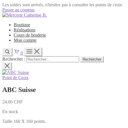
Les soldes sont arrivés, n'hésitez pas à consulter les points de croix
Passer au contenu
Boutique
Réalisations
Cours de broderie
Mon compte
0
Rechercher :
Point de Croix
ABC Suisse
24.00
CHF
En stock
Taille 160 X 160 points.