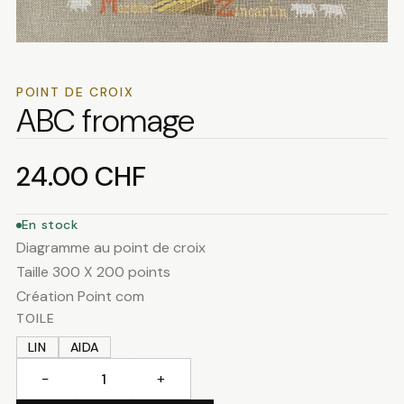
POINT DE CROIX
ABC fromage
24.00
CHF
En stock
Diagramme au point de croix
Taille 300 X 200 points
Création Point com
TOILE
LIN
AIDA
−
+
quantité