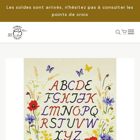
Les soldes sont arrivés, n'hésitez pas à consulter les
points de croix
Passer
au
Rechercher :
contenu