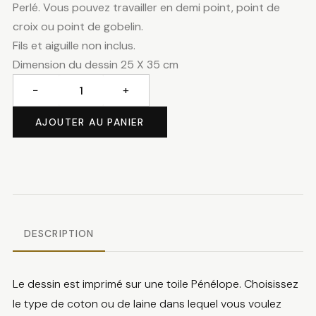
Perlé. Vous pouvez travailler en demi point, point de
croix ou point de gobelin.
Fils et aiguille non inclus.
Dimension du dessin 25 X 35 cm
−
+
quantité
de
AJOUTER AU PANIER
ABC
aux
champs
DESCRIPTION
Le dessin est imprimé sur une toile Pénélope. Choisissez
le type de coton ou de laine dans lequel vous voulez