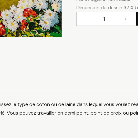
Dimension du dessin 37 X 
−
+
quantité
de
A
la
montagne
issez le type de coton ou de laine dans lequel vous voulez réa
lé. Vous pouvez travailler en demi point, point de croix ou poi