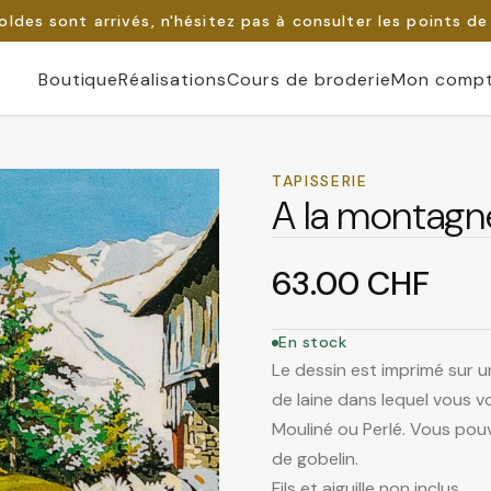
oldes sont arrivés, n'hésitez pas à consulter les points de
Boutique
Réalisations
Cours de broderie
Mon comp
TAPISSERIE
A la montagn
63.00
CHF
En stock
Le dessin est imprimé sur u
de laine dans lequel vous vo
Mouliné ou Perlé. Vous pouv
de gobelin.
Fils et aiguille non inclus.