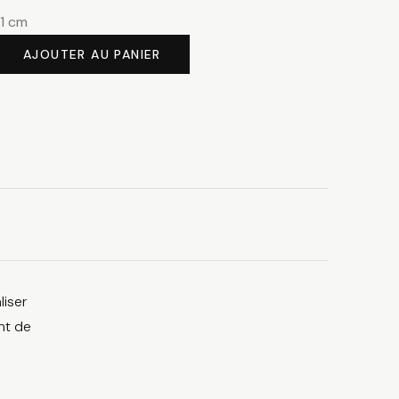
51 cm
AJOUTER AU PANIER
liser
nt de