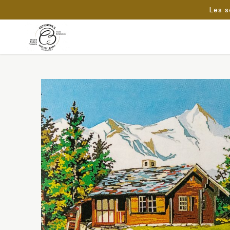
Les s
Passer
au
Rechercher :
contenu