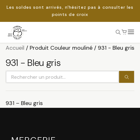
Les soldes sont arrivés, n'hésitez pas à consulter les
points de croix
Passer
au
Accueil
/
Produit Couleur mouliné
/
931 - Bleu gris
Rechercher :
contenu
931 - Bleu gris
Rechercher
un
produit
931 – Bleu gris