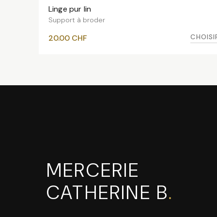
Linge pur lin
VOIR LES VARIANTES
Support à broder
CHOISI
20.00
CHF
MERCERIE
CATHERINE B
.