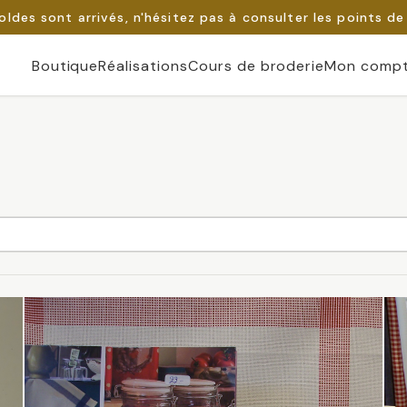
oldes sont arrivés, n'hésitez pas à consulter les points de
Boutique
Réalisations
Cours de broderie
Mon comp