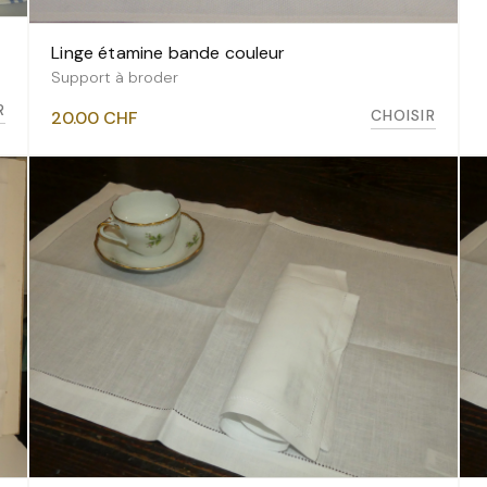
Linge étamine bande couleur
VOIR LES VARIANTES
Support à broder
R
CHOISIR
20.00
CHF