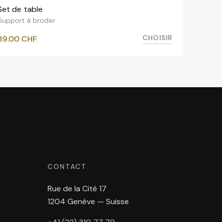
Set de table
VOIR LES VARIANTES
Support à broder
CHOISIR
39.00
CHF
CONTACT
Rue de la Cité 17
1204 Genève — Suisse