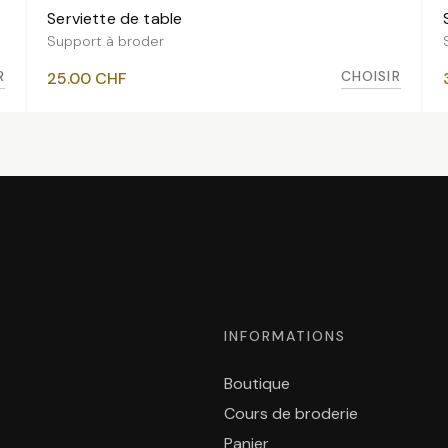
Serviette de table
VOIR LES VARIANTES
Support à broder
R
CHOISIR
25.00
CHF
INFORMATIONS
Boutique
Cours de broderie
Panier