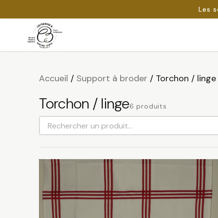
Les s
Passer
au
Rechercher :
contenu
Accueil
/
Support à broder
/
Torchon / linge
Torchon / linge
6 produits
Rechercher
un
produit