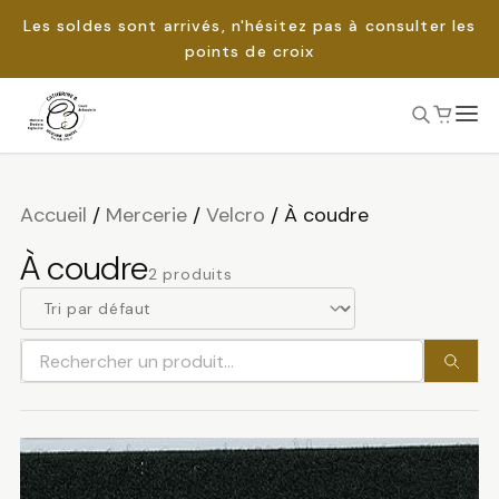
Les soldes sont arrivés, n'hésitez pas à consulter les
points de croix
Passer
au
Rechercher :
contenu
Accueil
/
Mercerie
/
Velcro
/
À coudre
À coudre
2 produits
Rechercher
un
produit