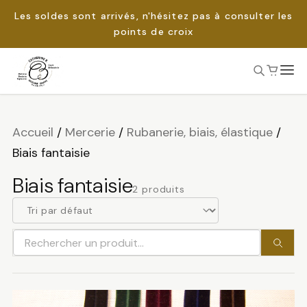
Les soldes sont arrivés, n'hésitez pas à consulter les
points de croix
Passer
au
Rechercher :
contenu
Accueil
/
Mercerie
/
Rubanerie, biais, élastique
/
Biais fantaisie
Biais fantaisie
2 produits
Rechercher
un
produit