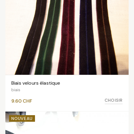
Biais velours élastique
VOIR LES VARIANTES
biais
CHOISIR
9.60
CHF
NOUVEAU