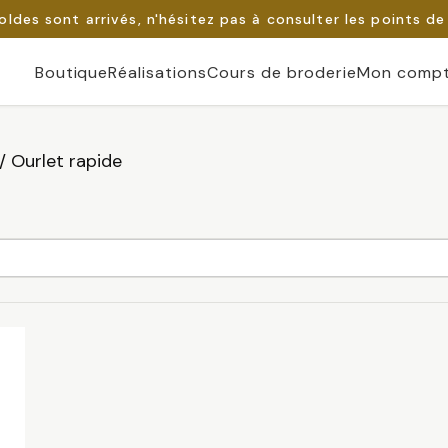
oldes sont arrivés, n'hésitez pas à consulter les points de
Boutique
Réalisations
Cours de broderie
Mon comp
/
Ourlet rapide