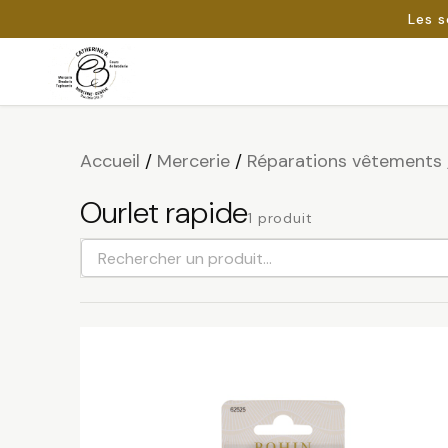
Les s
Passer
au
Rechercher :
contenu
Accueil
/
Mercerie
/
Réparations vêtements
Ourlet rapide
1 produit
Rechercher
un
produit