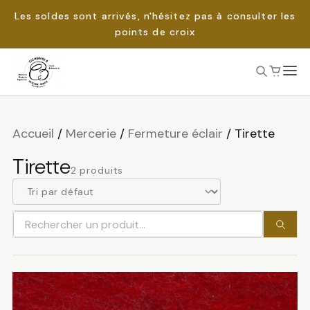
Les soldes sont arrivés, n'hésitez pas à consulter les
points de croix
Passer
au
Rechercher :
contenu
Accueil
/
Mercerie
/
Fermeture éclair
/
Tirette
Tirette
2 produits
Rechercher
un
produit