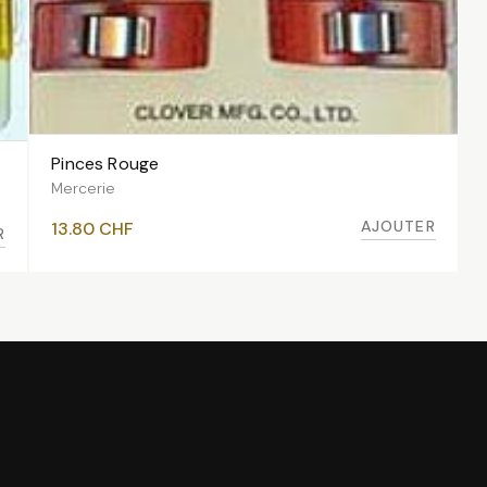
Pinces Rouge
AJOUTER AU PANIER
Mercerie
AJOUTER
13.80
CHF
R