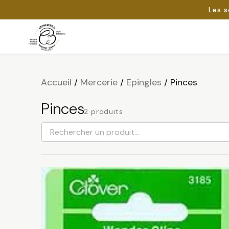
Les s
Passer
au
Rechercher :
contenu
Accueil
/
Mercerie
/
Epingles
/
Pinces
Pinces
2 produits
Rechercher
un
produit