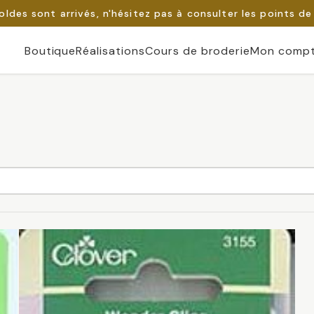
oldes sont arrivés, n'hésitez pas à consulter les points de
Boutique
Réalisations
Cours de broderie
Mon comp