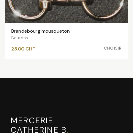
Brandebourg mousqueton
VOIR LES VARIANTES
Boutons
CHOISIR
23.00
CHF
MERCERIE
CATHERINE B
.