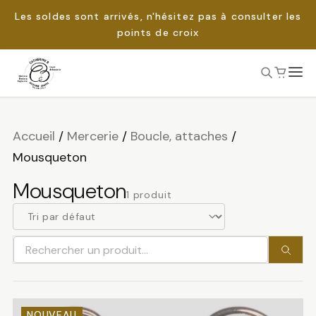
Les soldes sont arrivés, n'hésitez pas à consulter les
points de croix
Passer
au
Rechercher :
contenu
Accueil
/
Mercerie
/
Boucle, attaches
/
Mousqueton
Mousqueton
1 produit
Rechercher
un
produit
NOUVEAU