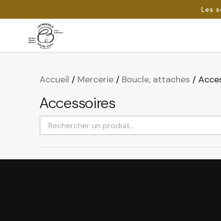
Les s
Passer
au
Rechercher :
contenu
Accueil
/
Mercerie
/
Boucle, attaches
/
Acces
Accessoires
Rechercher
un
produit