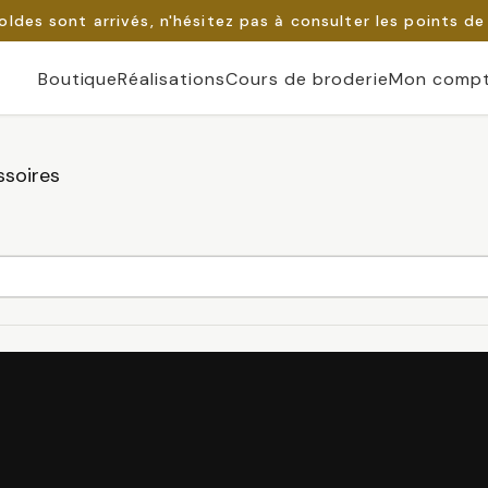
oldes sont arrivés, n'hésitez pas à consulter les points de
Boutique
Réalisations
Cours de broderie
Mon comp
soires