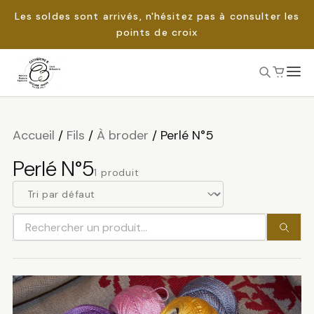
Les soldes sont arrivés, n'hésitez pas à consulter les
points de croix
Passer
au
Rechercher :
contenu
Accueil
/
Fils
/
À broder
/
Perlé N°5
Perlé N°5
1 produit
Rechercher
un
produit